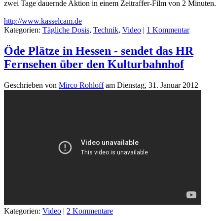
zwei Tage dauernde Aktion in einem Zeitraffer-Film von 2 Minuten.
http://www.kasselcam.de
Kategorien:
Tägliche Dosis
,
Technik
,
Video
|
1 Kommentar
Öde Plätze in Hessen - sendet das HR
Fernsehen über den Kulturbahnhof
Geschrieben von
Mirco Rohloff
am
Dienstag, 31. Januar 2012
Kategorien:
Video
|
2 Kommentare