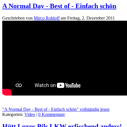
A Normal Day - Best of - Einfach schön
Geschrieben von
Mirco Rohloff
am
Freitag, 2. Dezember 2011
"A Normal Day - Best of - Einfach schön" vollständig lesen
Kategorien:
Video
|
0 Kommentare
Hütt Luxus Pils LKW erfischend anders!