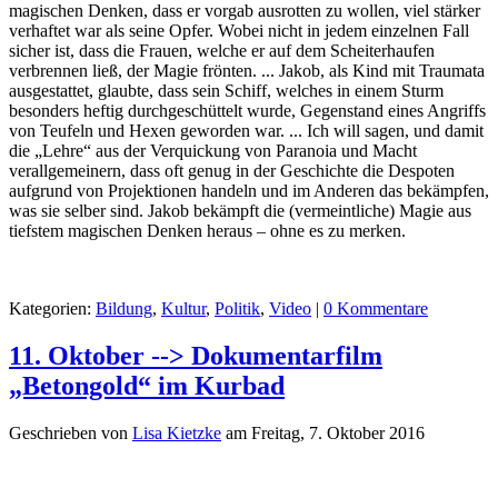
magischen Denken, dass er vorgab ausrotten zu wollen, viel stärker
verhaftet war als seine Opfer. Wobei nicht in jedem einzelnen Fall
sicher ist, dass die Frauen, welche er auf dem Scheiterhaufen
verbrennen ließ, der Magie frönten. ... Jakob, als Kind mit Traumata
ausgestattet, glaubte, dass sein Schiff, welches in einem Sturm
besonders heftig durchgeschüttelt wurde, Gegenstand eines Angriffs
von Teufeln und Hexen geworden war. ... Ich will sagen, und damit
die „Lehre“ aus der Verquickung von Paranoia und Macht
verallgemeinern, dass oft genug in der Geschichte die Despoten
aufgrund von Projektionen handeln und im Anderen das bekämpfen,
was sie selber sind. Jakob bekämpft die (vermeintliche) Magie aus
tiefstem magischen Denken heraus – ohne es zu merken.
Kategorien:
Bildung
,
Kultur
,
Politik
,
Video
|
0 Kommentare
11. Oktober --> Dokumentarfilm
„Betongold“ im Kurbad
Geschrieben von
Lisa Kietzke
am
Freitag, 7. Oktober 2016