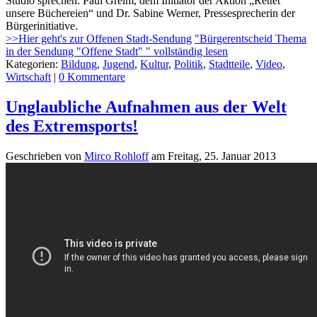
Studio sprechen: Paul Greim, dem Initiator der Aktion „Rettet
unsere Büchereien“ und Dr. Sabine Werner, Pressesprecherin der
Bürgerinitiative.
>>Hier geht's zur Offenen Stadt-Sendung
"Bürgerentscheid Thema
in der Sendung "Offene Stadt" " vollständig lesen
Kategorien:
Bildung
,
Jugend
,
Kultur
,
Politik
,
Stadtteile
,
Video
,
Wirtschaft
|
0 Kommentare
Unglaubliche Aufnahmen aus der Welt
des Extremsports!
Geschrieben von
Mirco Rohloff
am
Freitag, 25. Januar 2013