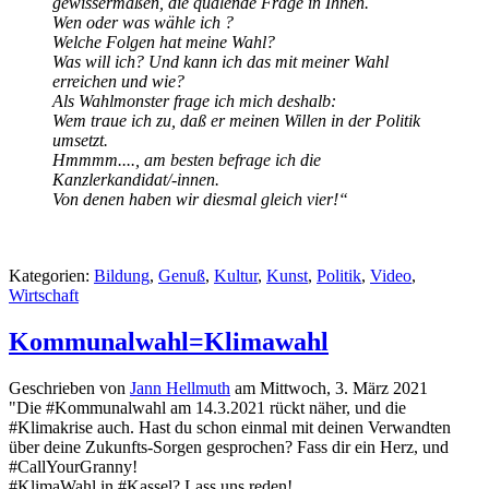
gewissermaßen, die quälende Frage in Ihnen.
Wen oder was wähle ich ?
Welche Folgen hat meine Wahl?
Was will ich? Und kann ich das mit meiner Wahl
erreichen und wie?
Als Wahlmonster frage ich mich deshalb:
Wem traue ich zu, daß er meinen Willen in der Politik
umsetzt.
Hmmmm...., am besten befrage ich die
Kanzlerkandidat/-innen.
Von denen haben wir diesmal gleich vier!“
Kategorien:
Bildung
,
Genuß
,
Kultur
,
Kunst
,
Politik
,
Video
,
Wirtschaft
Kommunalwahl=Klimawahl
Geschrieben von
Jann Hellmuth
am
Mittwoch, 3. März 2021
"Die #Kommunalwahl am 14.3.2021 rückt näher, und die
#Klimakrise auch. Hast du schon einmal mit deinen Verwandten
über deine Zukunfts-Sorgen gesprochen? Fass dir ein Herz, und
#CallYourGranny!
#KlimaWahl in #Kassel? Lass uns reden!