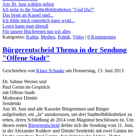
Am 30. Juni wählen gehen
Ich gehe in die Stadtteilbibliotheken "Und Du?"
Das beste an Kassel sind...
Ich fühle mich eigentlich ganz wohl...
Lesen kann man überall
Für unsere Büchereien tun wir alles
Kategorien:
Kultur
,
Medien
,
Politik
,
Video
|
0 Kommentare
Bürgerentscheid Thema in der Sendung
"Offene Stadt"
Geschrieben von
Klaus Schaake
am
Donnerstag, 13. Juni 2013
Dr. Sabine Werner und
Paul Greim im Gespräch
mit Offene-Stadt-
Moderator Dimitri
Sendetski
Am 30. Juni sind alle Kasseler Bürgerinnen und Bürger
aufgefordert, ein „Ja“ anzukreuzen, um drei Stadtteilbibliotheken zu
retten, deren Schließung ab 2014 vom Magistrat beschlossen ist. Um
diesen ersten
Bürgerentscheid
drehte sich die Sendung vom 11. Juni,
in der Alexander Kulikov und Dimitri Sendetski mit zwei Gästen im