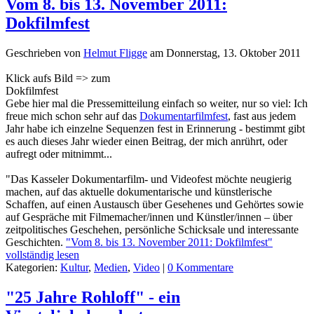
Vom 8. bis 13. November 2011:
Dokfilmfest
Geschrieben von
Helmut Fligge
am
Donnerstag, 13. Oktober 2011
Klick aufs Bild => zum
Dokfilmfest
Gebe hier mal die Pressemitteilung einfach so weiter, nur so viel: Ich
freue mich schon sehr auf das
Dokumentarfilmfest
, fast aus jedem
Jahr habe ich einzelne Sequenzen fest in Erinnerung - bestimmt gibt
es auch dieses Jahr wieder einen Beitrag, der mich anrührt, oder
aufregt oder mitnimmt...
"Das Kasseler Dokumentarfilm- und Videofest möchte neugierig
machen, auf das aktuelle dokumentarische und künstlerische
Schaffen, auf einen Austausch über Gesehenes und Gehörtes sowie
auf Gespräche mit Filmemacher/innen und Künstler/innen – über
zeitpolitisches Geschehen, persönliche Schicksale und interessante
Geschichten.
"Vom 8. bis 13. November 2011: Dokfilmfest"
vollständig lesen
Kategorien:
Kultur
,
Medien
,
Video
|
0 Kommentare
"25 Jahre Rohloff" - ein