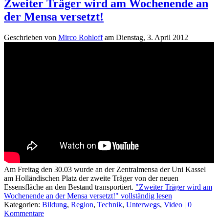
Zweiter Träger wird am Wochenende an
der Mensa versetzt!
Geschrieben von
Mirco Rohloff
am
Dienstag, 3. April 2012
Am Freitag den 30.03 wurde an der Zentralmensa der Uni Kassel
am Holländischen Platz der zweite Träger von der neuen
Essensfläche an den Bestand transportiert.
"Zweiter Träger wird am
Wochenende an der Mensa versetzt!" vollständig lesen
Kategorien:
Bildung
,
Region
,
Technik
,
Unterwegs
,
Video
|
0
Kommentare