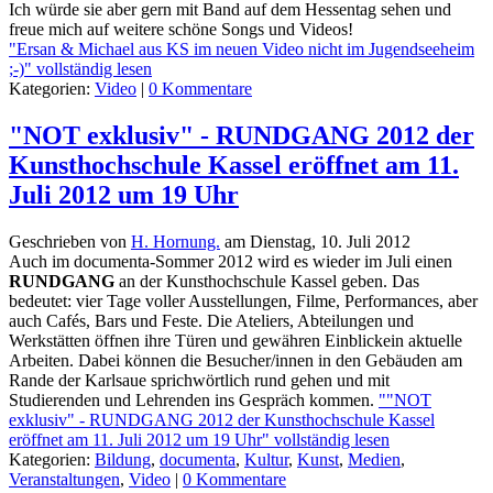
Ich würde sie aber gern mit Band auf dem Hessentag sehen und
freue mich auf weitere schöne Songs und Videos!
"Ersan & Michael aus KS im neuen Video nicht im Jugendseeheim
;-)" vollständig lesen
Kategorien:
Video
|
0 Kommentare
"NOT exklusiv" - RUNDGANG 2012 der
Kunsthochschule Kassel eröffnet am 11.
Juli 2012 um 19 Uhr
Geschrieben von
H. Hornung.
am
Dienstag, 10. Juli 2012
Auch im documenta-Sommer 2012 wird es wieder im Juli einen
RUNDGANG
an der Kunsthochschule Kassel geben. Das
bedeutet: vier Tage voller Ausstellungen, Filme, Performances, aber
auch Cafés, Bars und Feste. Die Ateliers, Abteilungen und
Werkstätten öffnen ihre Türen und gewähren Einblickein aktuelle
Arbeiten. Dabei können die Besucher/innen in den Gebäuden am
Rande der Karlsaue sprichwörtlich rund gehen und mit
Studierenden und Lehrenden ins Gespräch kommen.
""NOT
exklusiv" - RUNDGANG 2012 der Kunsthochschule Kassel
eröffnet am 11. Juli 2012 um 19 Uhr" vollständig lesen
Kategorien:
Bildung
,
documenta
,
Kultur
,
Kunst
,
Medien
,
Veranstaltungen
,
Video
|
0 Kommentare