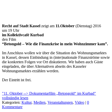
Recht auf Stadt Kassel
zeigt am
11.Oktober
(Dienstag) 2016
um 19 Uhr
im Kollektivcafé Kurbad
den Film
“Betongold – Wie die Finanzkrise in mein Wohnzimmer kam”.
Im Anschluss wollen wir über die Situation des Wohnungsmarktes
in Kassel, dessen Einbindung in (inter)nationale Finanzströme sowie
die konkreten Folgen vor Ort diskutieren. Wir haben auch Gäste
eingeladen, die über Alternativen abseits des Kasseler
Wohnungsmarktes erzählen werden.
Der Eintritt ist frei.
"11. Oktober --> Dokumentarfilm „Betongold“ im Kurbad"
vollständig lesen
Kategorien:
Kultur
,
Medien
,
Veranstaltungen
,
Video
|
0
Kommentare