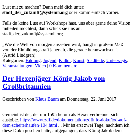
Lust mit zu machen? Dann meld dich unter:
stadt_der_zukunft@systemli.org
oder komm einfach vorbei.
Falls du keine Lust auf Workshops hast, uns aber gerne deine Vision
mitteilen möchtest, dann schick sie uns an:
stadt_der_zukunft@systemli.org
„Wie die Welt von morgen aussehen wird, hängt in großem Maß
von der Einbildungskraft jener ab, die gerade heranwachsen“.
(Astrid Lindgren)
Kategorien:
Bildung
,
Jugend
,
Kultur
,
Kunst
,
Stadtteile
,
Unterwegs
,
Veranstaltungen
,
Video
|
0 Kommentare
Der Hexenjäger König Jakob von
Großbritannien
Geschrieben von
Klaus Baum
am
Donnerstag, 22. Juni 2017
Gemeint ist der, der um 1595 herum als Hexenverbrenner sich
austobte.
https://www.zdf.de/dokumentation/zdfinfo-doku/tod-auf-
dem-scheiterhaufen-104.html
... Mir ist erst zwei Tage, nachdem ich
diese Doku gesehen hatte, aufgegangen, dass König Jakob dem