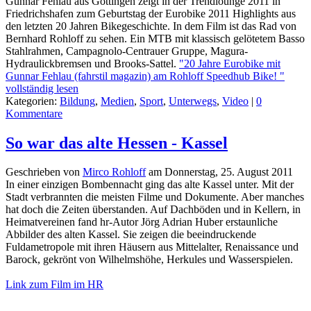
Gunnar Fehlau aus Göttingen zeigt in der Trendlounge 2011 in
Friedrichshafen zum Geburtstag der Eurobike 2011 Highlights aus
den letzten 20 Jahren Bikegeschichte. In dem Film ist das Rad von
Bernhard Rohloff zu sehen. Ein MTB mit klassisch gelötetem Basso
Stahlrahmen, Campagnolo-Centrauer Gruppe, Magura-
Hydraulickbremsen und Brooks-Sattel.
"20 Jahre Eurobike mit
Gunnar Fehlau (fahrstil magazin) am Rohloff Speedhub Bike! "
vollständig lesen
Kategorien:
Bildung
,
Medien
,
Sport
,
Unterwegs
,
Video
|
0
Kommentare
So war das alte Hessen - Kassel
Geschrieben von
Mirco Rohloff
am
Donnerstag, 25. August 2011
In einer einzigen Bombennacht ging das alte Kassel unter. Mit der
Stadt verbrannten die meisten Filme und Dokumente. Aber manches
hat doch die Zeiten überstanden. Auf Dachböden und in Kellern, in
Heimatvereinen fand hr-Autor Jörg Adrian Huber erstaunliche
Abbilder des alten Kassel. Sie zeigen die beeindruckende
Fuldametropole mit ihren Häusern aus Mittelalter, Renaissance und
Barock, gekrönt von Wilhelmshöhe, Herkules und Wasserspielen.
Link zum Film im HR