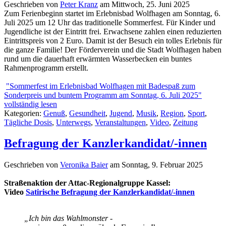
Geschrieben von
Peter Kranz
am
Mittwoch, 25. Juni 2025
Zum Ferienbeginn startet im Erlebnisbad Wolfhagen am Sonntag, 6.
Juli 2025 um 12 Uhr das traditionelle Sommerfest. Für Kinder und
Jugendliche ist der Eintritt frei. Erwachsene zahlen einen reduzierten
Eintrittspreis von 2 Euro. Damit ist der Besuch ein tolles Erlebnis für
die ganze Familie! Der Förderverein und die Stadt Wolfhagen haben
rund um die dauerhaft erwärmten Wasserbecken ein buntes
Rahmenprogramm erstellt.
"Sommerfest im Erlebnisbad Wolfhagen mit Badespaß zum
Sonderpreis und buntem Programm am Sonntag, 6. Juli 2025"
vollständig lesen
Kategorien:
Genuß
,
Gesundheit
,
Jugend
,
Musik
,
Region
,
Sport
,
Tägliche Dosis
,
Unterwegs
,
Veranstaltungen
,
Video
,
Zeitung
Befragung der Kanzlerkandidat/-innen
Geschrieben von
Veronika Baier
am
Sonntag, 9. Februar 2025
Straßenaktion der Attac-Regionalgruppe Kassel:
Video
Satirische Befragung der Kanzlerkandidat/-innen
„Ich bin das Wahlmonster -