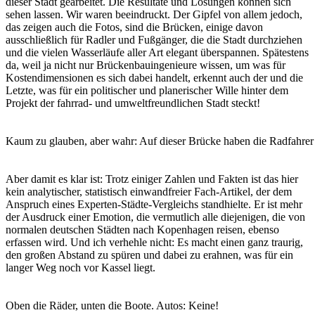
dieser Stadt gearbeitet. Die Resultate und Lösungen können sich
sehen lassen. Wir waren beeindruckt. Der Gipfel von allem jedoch,
das zeigen auch die Fotos, sind die Brücken, einige davon
ausschließlich für Radler und Fußgänger, die die Stadt durchziehen
und die vielen Wasserläufe aller Art elegant überspannen. Spätestens
da, weil ja nicht nur Brückenbauingenieure wissen, um was für
Kostendimensionen es sich dabei handelt, erkennt auch der und die
Letzte, was für ein politischer und planerischer Wille hinter dem
Projekt der fahrrad- und umweltfreundlichen Stadt steckt!
Kaum zu glauben, aber wahr: Auf dieser Brücke haben die Radfahrer
Aber damit es klar ist: Trotz einiger Zahlen und Fakten ist das hier
kein analytischer, statistisch einwandfreier Fach-Artikel, der dem
Anspruch eines Experten-Städte-Vergleichs standhielte. Er ist mehr
der Ausdruck einer Emotion, die vermutlich alle diejenigen, die von
normalen deutschen Städten nach Kopenhagen reisen, ebenso
erfassen wird. Und ich verhehle nicht: Es macht einen ganz traurig,
den großen Abstand zu spüren und dabei zu erahnen, was für ein
langer Weg noch vor Kassel liegt.
Oben die Räder, unten die Boote. Autos: Keine!