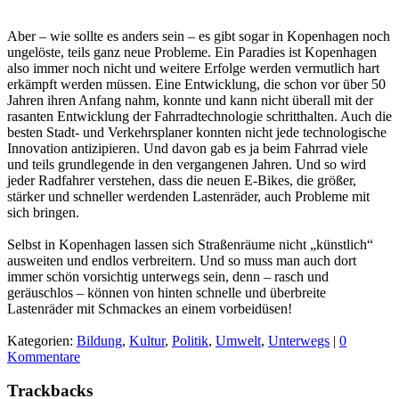
Aber – wie sollte es anders sein – es gibt sogar in Kopenhagen noch
ungelöste, teils ganz neue Probleme. Ein Paradies ist Kopenhagen
also immer noch nicht und weitere Erfolge werden vermutlich hart
erkämpft werden müssen. Eine Entwicklung, die schon vor über 50
Jahren ihren Anfang nahm, konnte und kann nicht überall mit der
rasanten Entwicklung der Fahrradtechnologie schritthalten. Auch die
besten Stadt- und Verkehrsplaner konnten nicht jede technologische
Innovation antizipieren. Und davon gab es ja beim Fahrrad viele
und teils grundlegende in den vergangenen Jahren. Und so wird
jeder Radfahrer verstehen, dass die neuen E-Bikes, die größer,
stärker und schneller werdenden Lastenräder, auch Probleme mit
sich bringen.
Selbst in Kopenhagen lassen sich Straßenräume nicht „künstlich“
ausweiten und endlos verbreitern. Und so muss man auch dort
immer schön vorsichtig unterwegs sein, denn – rasch und
geräuschlos – können von hinten schnelle und überbreite
Lastenräder mit Schmackes an einem vorbeidüsen!
Kategorien:
Bildung
,
Kultur
,
Politik
,
Umwelt
,
Unterwegs
|
0
Kommentare
Trackbacks