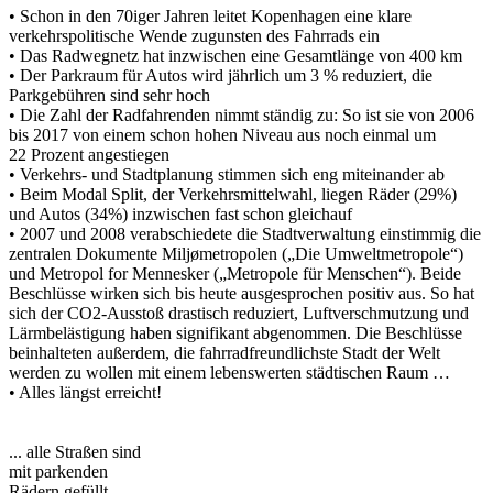
• Schon in den 70iger Jahren leitet Kopenhagen eine klare
verkehrspolitische Wende zugunsten des Fahrrads ein
• Das Radwegnetz hat inzwischen eine Gesamtlänge von 400 km
• Der Parkraum für Autos wird jährlich um 3 % reduziert, die
Parkgebühren sind sehr hoch
• Die Zahl der Radfahrenden nimmt ständig zu: So ist sie von 2006
bis 2017 von einem schon hohen Niveau aus noch einmal um
22 Prozent angestiegen
• Verkehrs- und Stadtplanung stimmen sich eng miteinander ab
• Beim Modal Split, der Verkehrsmittelwahl, liegen Räder (29%)
und Autos (34%) inzwischen fast schon gleichauf
• 2007 und 2008 verabschiedete die Stadtverwaltung einstimmig die
zentralen Dokumente Miljømetropolen („Die Umweltmetropole“)
und Metropol for Mennesker („Metropole für Menschen“). Beide
Beschlüsse wirken sich bis heute ausgesprochen positiv aus. So hat
sich der CO2-Ausstoß drastisch reduziert, Luftverschmutzung und
Lärmbelästigung haben signifikant abgenommen. Die Beschlüsse
beinhalteten außerdem, die fahrradfreundlichste Stadt der Welt
werden zu wollen mit einem lebenswerten städtischen Raum …
• Alles längst erreicht!
... alle Straßen sind
mit parkenden
Rädern gefüllt ...