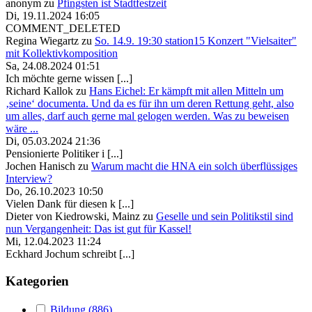
anonym
zu
Pfingsten ist Stadtfestzeit
Di, 19.11.2024 16:05
COMMENT_DELETED
Regina Wiegartz
zu
So. 14.9. 19:30 station15 Konzert "Vielsaiter"
mit Kollektivkomposition
Sa, 24.08.2024 01:51
Ich möchte gerne wissen [...]
Richard Kallok
zu
Hans Eichel: Er kämpft mit allen Mitteln um
‚seine‘ documenta. Und da es für ihn um deren Rettung geht, also
um alles, darf auch gerne mal gelogen werden. Was zu beweisen
wäre ...
Di, 05.03.2024 21:36
Pensionierte Politiker i [...]
Jochen Hanisch
zu
Warum macht die HNA ein solch überflüssiges
Interview?
Do, 26.10.2023 10:50
Vielen Dank für diesen k [...]
Dieter von Kiedrowski, Mainz
zu
Geselle und sein Politikstil sind
nun Vergangenheit: Das ist gut für Kassel!
Mi, 12.04.2023 11:24
Eckhard Jochum schreibt [...]
Kategorien
Bildung (886)