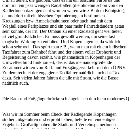
Um all denen, die glauben, dass es mit ein bisschen Farbe da und
dort, mit ein paar wenigen Radstraßen (die ohnehin schon von den
RadlerInnen dazu gemacht worden waren wie z.B. dem Königstor),
da und dort mit ein bisschen Optimierung an bestimmten
Kreuzungen bzw. Ampelschaltungen oder auch mal mit dem
Wegfall eines Parkplatzes und ein paar mehr Fahrradständern getan
sein könnte, der irrt. Der Umbau zu einer Radstadt geht viel tiefer,
ist viel grundsätzlicher. Er muss gewollt werden, um seine fast
magische Wirkung zu entfalten. Und Kopenhagen ist da wirklich
schon sehr weit. Das spürt man z.B., wenn man mit einem indischen
Taxifahrer zum Bahnhof fährt und der einem voller Euphorie und
Begeisterung davon erzählt, wie phantastisch in Kopenhagen der
Umweltverbund funktioniert, das ist das ineinandergreifende
Zusammenwirken von Rad- und Fußgängerverkehr mit dem ÖPNV.
Zu dem rechnet der engagierte Taxifahrer natürlich auch das Taxi
dazu. Seit vielen Jahren fahren die alle mit Strom, wie die Busse
natürlich auch.
Die Rad- und Fußgängerbrücke schlängelt sich durch ein modernes Qu
Was wir im Sommer beim Check der Radlegende Kopenhagen
studiert, abgefahren und erprobt haben, lieferte ein eindeutiges
Ergebnis: Großartig haben die Stadt- und VerkehrsplanerInnen