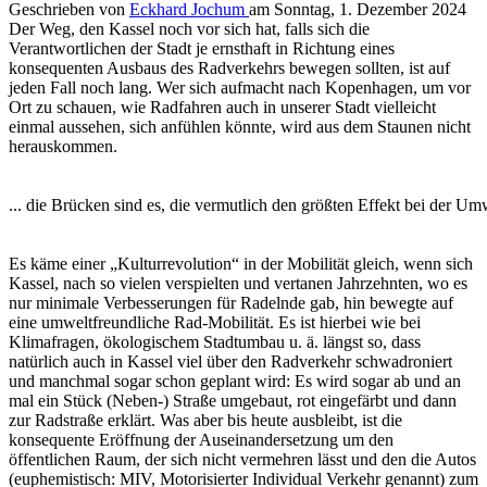
Geschrieben von
Eckhard Jochum
am
Sonntag, 1. Dezember 2024
Der Weg, den Kassel noch vor sich hat, falls sich die
Verantwortlichen der Stadt je ernsthaft in Richtung eines
konsequenten Ausbaus des Radverkehrs bewegen sollten, ist auf
jeden Fall noch lang. Wer sich aufmacht nach Kopenhagen, um vor
Ort zu schauen, wie Radfahren auch in unserer Stadt vielleicht
einmal aussehen, sich anfühlen könnte, wird aus dem Staunen nicht
herauskommen.
... die Brücken sind es, die vermutlich den größten Effekt bei der 
Es käme einer „Kulturrevolution“ in der Mobilität gleich, wenn sich
Kassel, nach so vielen verspielten und vertanen Jahrzehnten, wo es
nur minimale Verbesserungen für Radelnde gab, hin bewegte auf
eine umweltfreundliche Rad-Mobilität. Es ist hierbei wie bei
Klimafragen, ökologischem Stadtumbau u. ä. längst so, dass
natürlich auch in Kassel viel über den Radverkehr schwadroniert
und manchmal sogar schon geplant wird: Es wird sogar ab und an
mal ein Stück (Neben-) Straße umgebaut, rot eingefärbt und dann
zur Radstraße erklärt. Was aber bis heute ausbleibt, ist die
konsequente Eröffnung der Auseinandersetzung um den
öffentlichen Raum, der sich nicht vermehren lässt und den die Autos
(euphemistisch: MIV, Motorisierter Individual Verkehr genannt) zum