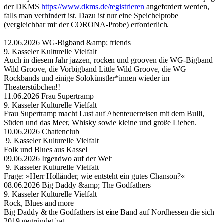
der DKMS
https://www.dkms.de/registrieren
angefordert werden,
falls man verhindert ist. Dazu ist nur eine Speichelprobe
(vergleichbar mit der CORONA-Probe) erforderlich.
12.06.2026 WG-Bigband &amp; friends
9. Kasseler Kulturelle Vielfalt
Auch in diesem Jahr jazzen, rocken und grooven die WG-Bigband
Wild Groove, die Vorbigband Little Wild Groove, die WG
Rockbands und einige Solokünstler*innen wieder im
Theaterstübchen!!
11.06.2026 Frau Supertramp
9. Kasseler Kulturelle Vielfalt
Frau Supertramp macht Lust auf Abenteuerreisen mit dem Bulli,
Süden und das Meer, Whisky sowie kleine und große Lieben.
10.06.2026 Chattenclub
9. Kasseler Kulturelle Vielfalt
Folk und Blues aus Kassel
09.06.2026 Irgendwo auf der Welt
9. Kasseler Kulturelle Vielfalt
Frage: »Herr Holländer, wie entsteht ein gutes Chanson?«
08.06.2026 Big Daddy &amp; The Godfathers
9. Kasseler Kulturelle Vielfalt
Rock, Blues and more
Big Daddy & the Godfathers ist eine Band auf Nordhessen die sich
2019 gegründet hat.