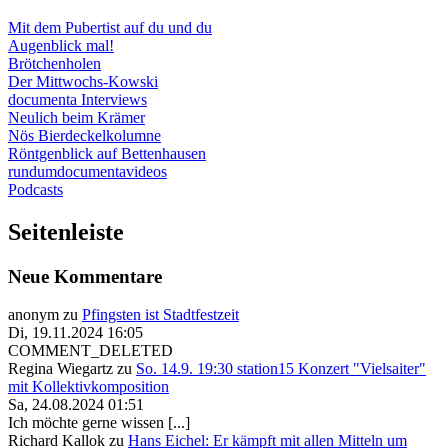
Mit dem Pubertist auf du und du
Augenblick mal!
Brötchenholen
Der Mittwochs-Kowski
documenta Interviews
Neulich beim Krämer
Nös Bierdeckelkolumne
Röntgenblick auf Bettenhausen
rundumdocumentavideos
Podcasts
Seitenleiste
Neue Kommentare
anonym
zu
Pfingsten ist Stadtfestzeit
Di, 19.11.2024 16:05
COMMENT_DELETED
Regina Wiegartz
zu
So. 14.9. 19:30 station15 Konzert "Vielsaiter"
mit Kollektivkomposition
Sa, 24.08.2024 01:51
Ich möchte gerne wissen [...]
Richard Kallok
zu
Hans Eichel: Er kämpft mit allen Mitteln um