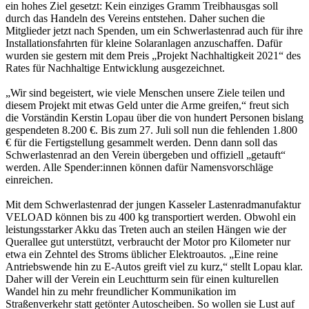
ein hohes Ziel gesetzt: Kein einziges Gramm Treibhausgas soll
durch das Handeln des Vereins entstehen. Daher suchen die
Mitglieder jetzt nach Spenden, um ein Schwerlastenrad auch für ihre
Installationsfahrten für kleine Solaranlagen anzuschaffen. Dafür
wurden sie gestern mit dem Preis „Projekt Nachhaltigkeit 2021“ des
Rates für Nachhaltige Entwicklung ausgezeichnet.
„Wir sind begeistert, wie viele Menschen unsere Ziele teilen und
diesem Projekt mit etwas Geld unter die Arme greifen,“ freut sich
die Vorständin Kerstin Lopau über die von hundert Personen bislang
gespendeten 8.200 €. Bis zum 27. Juli soll nun die fehlenden 1.800
€ für die Fertigstellung gesammelt werden. Denn dann soll das
Schwerlastenrad an den Verein übergeben und offiziell „getauft“
werden. Alle Spender:innen können dafür Namensvorschläge
einreichen.
Mit dem Schwerlastenrad der jungen Kasseler Lastenradmanufaktur
VELOAD können bis zu 400 kg transportiert werden. Obwohl ein
leistungsstarker Akku das Treten auch an steilen Hängen wie der
Querallee gut unterstützt, verbraucht der Motor pro Kilometer nur
etwa ein Zehntel des Stroms üblicher Elektroautos. „Eine reine
Antriebswende hin zu E-Autos greift viel zu kurz,“ stellt Lopau klar.
Daher will der Verein ein Leuchtturm sein für einen kulturellen
Wandel hin zu mehr freundlicher Kommunikation im
Straßenverkehr statt getönter Autoscheiben. So wollen sie Lust auf