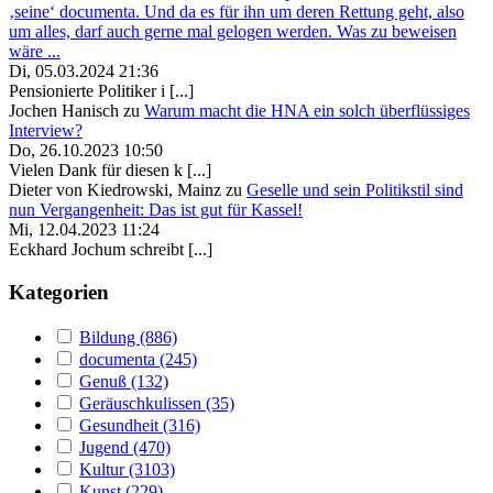
‚seine‘ documenta. Und da es für ihn um deren Rettung geht, also
um alles, darf auch gerne mal gelogen werden. Was zu beweisen
wäre ...
Di, 05.03.2024 21:36
Pensionierte Politiker i [...]
Jochen Hanisch
zu
Warum macht die HNA ein solch überflüssiges
Interview?
Do, 26.10.2023 10:50
Vielen Dank für diesen k [...]
Dieter von Kiedrowski, Mainz
zu
Geselle und sein Politikstil sind
nun Vergangenheit: Das ist gut für Kassel!
Mi, 12.04.2023 11:24
Eckhard Jochum schreibt [...]
Kategorien
Bildung (886)
documenta (245)
Genuß (132)
Geräuschkulissen (35)
Gesundheit (316)
Jugend (470)
Kultur (3103)
Kunst (229)