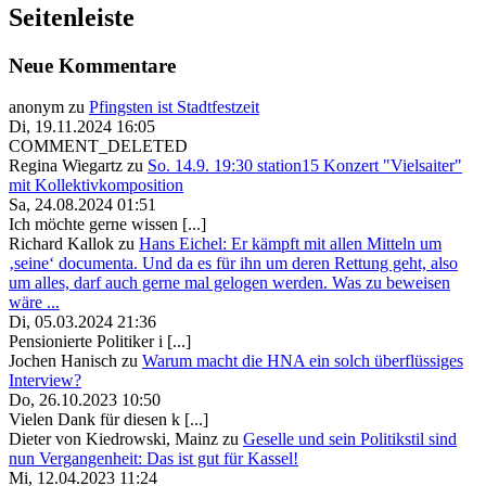
Seitenleiste
Neue Kommentare
anonym
zu
Pfingsten ist Stadtfestzeit
Di, 19.11.2024 16:05
COMMENT_DELETED
Regina Wiegartz
zu
So. 14.9. 19:30 station15 Konzert "Vielsaiter"
mit Kollektivkomposition
Sa, 24.08.2024 01:51
Ich möchte gerne wissen [...]
Richard Kallok
zu
Hans Eichel: Er kämpft mit allen Mitteln um
‚seine‘ documenta. Und da es für ihn um deren Rettung geht, also
um alles, darf auch gerne mal gelogen werden. Was zu beweisen
wäre ...
Di, 05.03.2024 21:36
Pensionierte Politiker i [...]
Jochen Hanisch
zu
Warum macht die HNA ein solch überflüssiges
Interview?
Do, 26.10.2023 10:50
Vielen Dank für diesen k [...]
Dieter von Kiedrowski, Mainz
zu
Geselle und sein Politikstil sind
nun Vergangenheit: Das ist gut für Kassel!
Mi, 12.04.2023 11:24