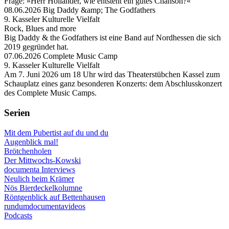
Frage: »Herr Holländer, wie entsteht ein gutes Chanson?«
08.06.2026 Big Daddy &amp; The Godfathers
9. Kasseler Kulturelle Vielfalt
Rock, Blues and more
Big Daddy & the Godfathers ist eine Band auf Nordhessen die sich
2019 gegründet hat.
07.06.2026 Complete Music Camp
9. Kasseler Kulturelle Vielfalt
Am 7. Juni 2026 um 18 Uhr wird das Theaterstübchen Kassel zum
Schauplatz eines ganz besonderen Konzerts: dem Abschlusskonzert
des Complete Music Camps.
Serien
Mit dem Pubertist auf du und du
Augenblick mal!
Brötchenholen
Der Mittwochs-Kowski
documenta Interviews
Neulich beim Krämer
Nös Bierdeckelkolumne
Röntgenblick auf Bettenhausen
rundumdocumentavideos
Podcasts