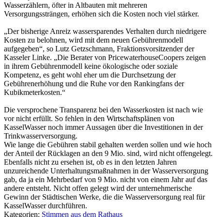
Wasserzählern, öfter in Altbauten mit mehreren
Versorgungssträngen, erhöhen sich die Kosten noch viel stärker.
„Der bisherige Anreiz wassersparendes Verhalten durch niedrigere
Kosten zu belohnen, wird mit dem neuen Gebührenmodell
aufgegeben“, so Lutz Getzschmann, Fraktionsvorsitzender der
Kasseler Linke. „Die Berater von PricewaterhouseCoopers zeigen
in ihrem Gebührenmodell keine ökologische oder soziale
Kompetenz, es geht wohl eher um die Durchsetzung der
Gebührenerhöhung und die Ruhe vor den Rankingfans der
Kubikmeterkosten.“
Die versprochene Transparenz bei den Wasserkosten ist nach wie
vor nicht erfüllt. So fehlen in den Wirtschaftsplänen von
KasselWasser noch immer Aussagen über die Investitionen in der
Trinkwasserversorgung.
Wie lange die Gebühren stabil gehalten werden sollen und wie hoch
der Anteil der Rücklagen an den 9 Mio. sind, wird nicht offengelegt.
Ebenfalls nicht zu ersehen ist, ob es in den letzten Jahren
unzureichende Unterhaltungsmaßnahmen in der Wasserversorgung
gab, da ja ein Mehrbedarf von 9 Mio. nicht von einem Jahr auf das
andere entsteht. Nicht offen gelegt wird der unternehmerische
Gewinn der Städtischen Werke, die die Wasserversorgung real für
KasselWasser durchführen.
Kategorien:
Stimmen aus dem Rathaus